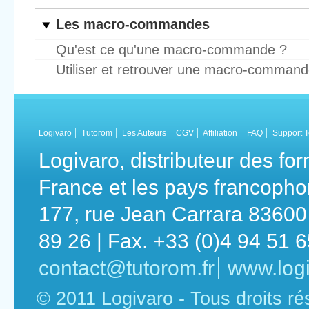
Les macro-commandes
Qu'est ce qu'une macro-commande ?
Utiliser et retrouver une macro-comman
Logivaro
Tutorom
Les Auteurs
CGV
Affiliation
FAQ
Support 
Logivaro, distributeur des fo
France et les pays francoph
177, rue Jean Carrara 83600 
89 26 | Fax. +33 (0)4 94 51 
contact@tutorom.fr
www.logi
© 2011 Logivaro - Tous droits r